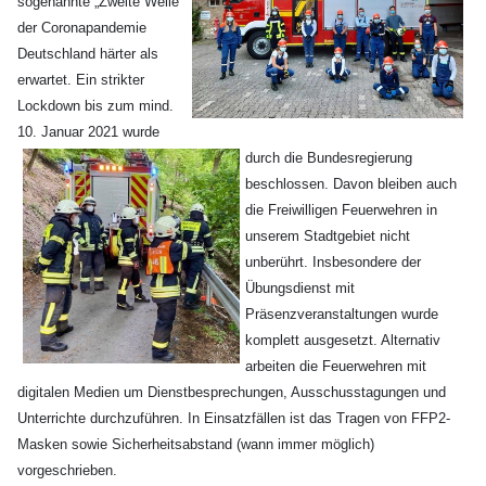
sogenannte „Zweite Welle“
der Coronapandemie
Deutschland härter als
erwartet. Ein strikter
Lockdown bis zum mind.
10. Janu
ar 2021 wurde
durch die Bundesregierung
beschlossen. Davon bleiben auch
die Freiwilligen Feuerwehren in
unserem Stadtgebiet nicht
unberührt. Insbesondere der
Übungsdienst mit
Präsenzveranstaltungen wurde
komplett ausgesetzt. Alte
rnativ
arbeiten die Feuerwehren mit
digitalen M
edie
n um
Dienstbesprechungen, Ausschusstagungen und
Unterrichte durchzuführen. In Ein
satzfällen ist das Tragen von FFP2-
Masken sowie Sicherheitsabstand (wann immer möglich)
vorgeschrieben.