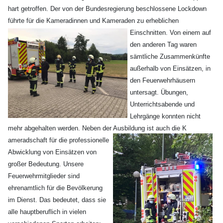
hart getroffen. Der von der Bundesregierung beschlossene Lockdown
führte für die Kameradinnen und Kameraden zu erheblic
hen
Einschnitten. Von einem auf
den anderen Tag waren
sämtliche Zusammenkünfte
außerhalb von Einsätzen, in
den Feuerwehrhäusern
untersagt. Übungen,
Unterrichtsabende und
Lehrgänge konnten nicht
mehr abgehalten werden. Neben der Ausbildung ist auch die K
ameradschaft für die professionelle
Abwicklung von Einsätzen von
großer Bedeutung. Unsere
Feuerwehrmitglieder sind
ehrenamtlich für die Bevölkerung
im Dienst. Das bedeutet, dass sie
alle hauptberuflich in vielen