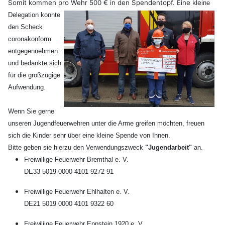
Somit kommen pro Wehr 500 € in den Spendentopf. Eine kle
ine
Delegation k
onnte
den Scheck
coronakonform
entgegennehmen
und bedankte sich
für die großzügige
Aufwendung.
Wenn Sie gerne
unseren Jugendfeuerwehren unter die Arme greifen möchten, freuen
sich die Kinder sehr über eine kleine Spende von Ihnen.
Bitte geben sie hierzu den Verwendungszweck
"Jugendarbeit"
an.
Freiwillige Feuerwehr Bremthal e. V.
DE33 5019 0000 4101 9272 91
Freiwillige Feuerwehr Ehlhalten e. V.
DE21 5019 0000 4101 9322 60
Freiwiliige Feuerwehr Eppstein 1920 e. V.